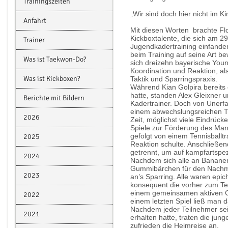
Trainingszeiten
„Wir sind doch hier nicht im K
Anfahrt
Mit diesen Worten brachte Flo
Kickboxtalente, die sich am 
Trainer
Jugendkadertraining einfande
beim Training auf seine Art b
Was ist Taekwon-Do?
sich dreizehn bayerische Youn
Koordination und Reaktion, als
Was ist Kickboxen?
Taktik und Sparringspraxis.
Während Kian Golpira bereits
hatte, standen Alex Gleixner u
Berichte mit Bildern
Kadertrainer. Doch von Unerfa
einem abwechslungsreichen Tr
2026
Zeit, möglichst viele Eindrück
Spiele zur Förderung des Ma
gefolgt von einem Tennisballtr
2025
Reaktion schulte. Anschließen
getrennt, um auf kampfartspe
2024
Nachdem sich alle an Bananen
Gummibärchen für den Nachmit
2023
an’s Sparring. Alle waren epic
konsequent die vorher zum Tei
einem gemeinsamen aktiven Co
2022
einem letzten Spiel ließ man 
Nachdem jeder Teilnehmer sei
2021
erhalten hatte, traten die jun
zufrieden die Heimreise an.