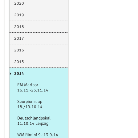
2020
2019
2018
2017
2016
2015
2014
EM Maribor
16.11.-23.11.14
Scorpionscup
18./19.10.14
Deutschlandpokal
11.10.14 Leipzig
WM Rimini 9.-13.9.14