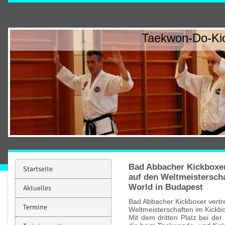
Taekwon-Do-Kic
Bad Abbacher Kickboxer
Startseite
auf den Weltmeistersc
World in Budapest
Aktuelles
Bad Abbacher Kickboxer vertr
Termine
Weltmeisterschaften im Kick
Mit dem dritten Platz bei der