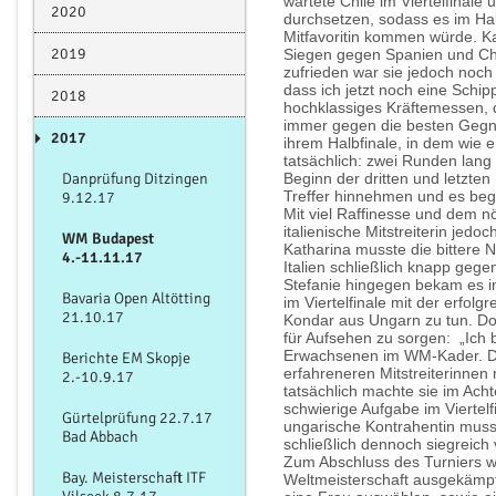
wartete Chile im Viertelfinale 
2020
durchsetzen, sodass es im Ha
Mitfavoritin kommen würde. K
2019
Siegen gegen Spanien und Chil
zufrieden war sie jedoch noch 
dass ich jetzt noch eine Schip
2018
hochklassiges Kräftemessen,
immer gegen die besten Gegne
2017
ihrem Halbfinale, in dem wie 
tatsächlich: z
wei Runden lang 
Danprüfung Ditzingen
Beginn der dritten und letzte
Treffer hinnehmen und es beg
9.12.17
Mit viel Raffinesse und dem n
italienische Mitstreiterin jedo
WM Budapest
Katharina musste die bittere 
4.-11.11.17
Italien schließlich knapp gegen
Stefanie hingegen bekam es i
Bavaria Open Altötting
im Viertelfinale mit der erfol
21.10.17
Kondar aus Ungarn zu tun. Doc
für Aufsehen zu sorgen: „Ich 
Erwachsenen im WM-Kader. Da 
Berichte EM Skopje
erfahreneren Mitstreiterinnen
2.-10.9.17
tatsächlich machte sie im Acht
schwierige Aufgabe im Viertelfi
Gürtelprüfung 22.7.17
ungarische Kontrahentin musste
Bad Abbach
schließlich dennoch siegreich
Zum Abschluss des Turniers w
Bay. Meisterschaft ITF
Weltmeisterschaft ausgekämpft