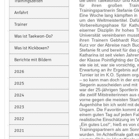
die beim Taekwondo- und Kickb
Trainingszeiten
für ihren großen Traini
Trainingspartnerin Stefanie Gl
Anfahrt
Eine Woche lang kämpften in 
um den Weltmeistertitel. Daf
Trainer
Vorbereitungsphase für Kath
eiserner Disziplin ihr hohes
Universität vereinbaren mus
Was ist Taekwon-Do?
ihren Trainern Gebhardt Ruc
Kurz vor der Abreise nach Bud
Was ist Kickboxen?
Stefanie fit und bereit für das
Katharina ist seit vielen Jahr
Berichte mit Bildern
der Klasse Pointfighting der 
wie sie ist, war sie vorsichtig
Erwartung an ihr Ergebnis au
2026
Turnier ist im K.O. System org
– so kann man doch in der er
2025
Siegerin ausscheiden und mit
war der 25-jährigen Sportleri
die zwölf Mitstreiterinnen aus
2024
vorne gegen die meisten Start
Augenhöhe bin ich wohl mit de
2023
Ungarn. Die Favoritin kommt a
einem guten Tag auf jeden Fall
2022
realistische Einschätzung im V
„Ein gutes Los!“, hieß es von
Trainingspartnern als am So
2021
wurden. Im Achtelfinale galt 