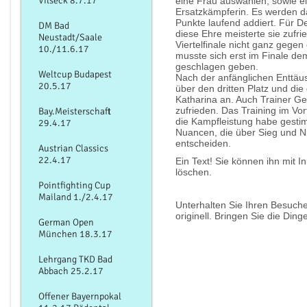
Vilseck 8.7.17
eine Frau auswählen, sowie e
Ersatzkämpferin. Es werden d
Punkte laufend addiert. Für D
DM Bad
diese Ehre meisterte sie zufri
Neustadt/Saale
Viertelfinale nicht ganz gegen
10./11.6.17
musste sich erst im Finale d
geschlagen geben.
Weltcup Budapest
Nach der anfänglichen Enttä
20.5.17
über den dritten Platz und die
Katharina an. Auch Trainer Ge
zufrieden. Das Training im Vor
Bay.Meisterschaft
die Kampfleistung habe gesti
29.4.17
Nuancen, die über Sieg und Ni
entscheiden.
Austrian Classics
22.4.17
Ein Text! Sie können ihn mit In
löschen.
Pointfighting Cup
Mailand 1./2.4.17
Unterhalten Sie Ihren Besuche
originell. Bringen Sie die Din
German Open
München 18.3.17
Lehrgang TKD Bad
Abbach 25.2.17
Offener Bayernpokal