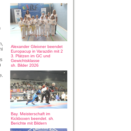
n
n,
Alexander Gleixner beendet
hi
Europacup in Varazdin mit 2
3. Plätzen im GC und
es
Gewichtsklasse
u
sh. Bilder 2026
e.
Bay. Meisterschaft im
Kickboxen beendet. sh.
Berichte mit Bildern