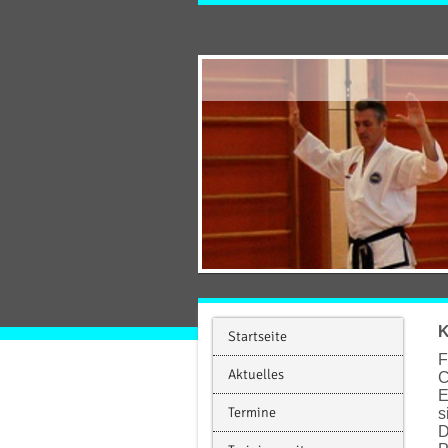
K
Startseite
F
Aktuelles
C
E
Termine
s
D