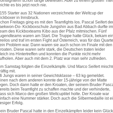
ointfighterin schon lange bewiesen. Aber zu einem großen Titel
eichte es bis jetzt noch nie.
155 Starter aus 32 Nationen verzeichnete der Weltcup der
ickboxer in Innsbruck.
chon Freitags ging es mit den Teamfights los. Pascal Seifert de
aekwon-Do- Kickboxschule Jungshin aus Bad Abbach durfte im
eam des Kickboxteams Kibo aus der Pfalz mitmischen. Fünf
ugendteams waren am Start. Die Truppe hatte Glück, bekam ei
reilos und traf im ersten Fight auf Österreich, was für das Quarte
ein Problem war. Dann waren sie auch schon im Finale mit den
roaten. Diese waren sehr stark, die Deutschen traten leider
leich ins Hintertreffen und konnten die Punkte nicht mehr
ufholen. Aber auch mit dem 2. Platz war man sehr zufrieden.
m Samstag folgten die Einzelkämpfe. Und Marco Seifert mischt
räftig mit.
6 Jungs waren in seiner Gewichtsklasse – 63 kg gemeldet.
inen nach dem anderen konnte der 15-jährige von der Matte
egen. Doch dann hatte er den Kroaten, der seinem Bruder Pasc
ereits beim Teamfight zu schaffen machte und der verhinderte,
ass sich Marco den großen Weltcuptitel holte. Der Kroate war
infach eine Nummer stärker. Doch auch die Silbermedaille ist e
iesiger Erfolg.
ein Bruder Pascal hatte in den Einzelkämpfen leider kein Glück