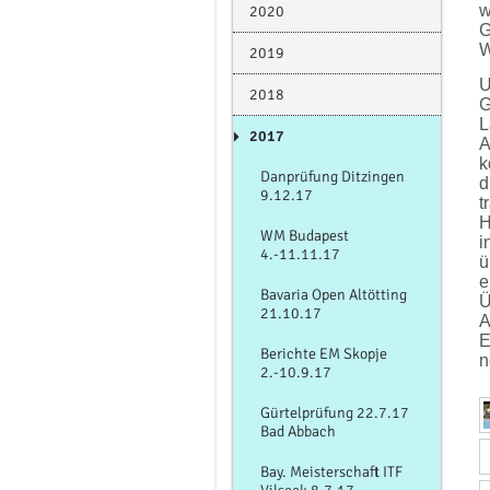
w
2020
G
W
2019
U
2018
G
L
2017
A
k
Danprüfung Ditzingen
d
9.12.17
t
H
WM Budapest
i
4.-11.11.17
ü
e
Bavaria Open Altötting
Ü
21.10.17
A
E
Berichte EM Skopje
n
2.-10.9.17
Gürtelprüfung 22.7.17
Bad Abbach
Bay. Meisterschaft ITF