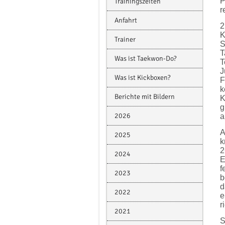
P
Trainingszeiten
r
Anfahrt
2
K
Trainer
S
T
Was ist Taekwon-Do?
T
J
Was ist Kickboxen?
F
k
Berichte mit Bildern
K
g
2026
a
A
2025
k
2
2024
E
f
2023
b
d
2022
e
r
2021
S