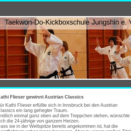
Taekwon-Do-Kickboxschule Jungshin e. 
athi Flieser gewinnt Austrian Classics
ür Kathi Flieser erfüllte sich in Innsbruck bei den Austrian
lassics ein lang gehegter Traum.
ndlich einmal ganz oben auf dem Treppchen stehen, wünschte
ich die 24-jährige von ganzem Herzen.
ass sie in der Weltspitze bereits angekommen ist, hat die