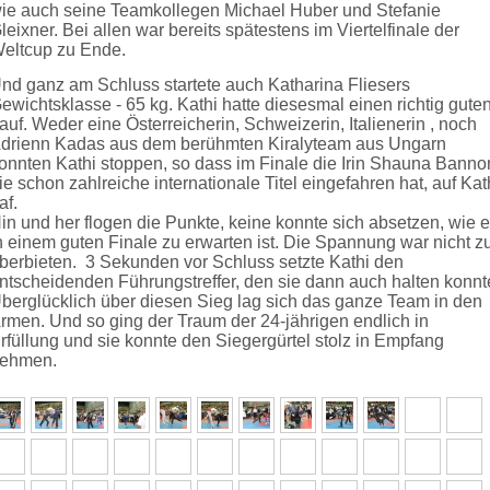
ie auch seine Teamkollegen Michael Huber und Stefanie
leixner. Bei allen war bereits spätestens im Viertelfinale der
eltcup zu Ende.
nd ganz am Schluss startete auch Katharina Fliesers
ewichtsklasse - 65 kg. Kathi hatte diesesmal einen richtig gute
auf. Weder eine Österreicherin, Schweizerin, Italienerin , noch
drienn Kadas aus dem berühmten Kiralyteam aus Ungarn
onnten Kathi stoppen, so dass im Finale die Irin Shauna Banno
ie schon zahlreiche internationale Titel eingefahren hat, auf Kat
raf.
in und her flogen die Punkte, keine konnte sich absetzen, wie 
n einem guten Finale zu erwarten ist. Die Spannung war nicht z
berbieten. 3 Sekunden vor Schluss setzte Kathi den
ntscheidenden Führungstreffer, den sie dann auch halten konnt
berglücklich über diesen Sieg lag sich das ganze Team in den
rmen. Und so ging der Traum der 24-jährigen endlich in
rfüllung und sie konnte den Siegergürtel stolz in Empfang
ehmen.