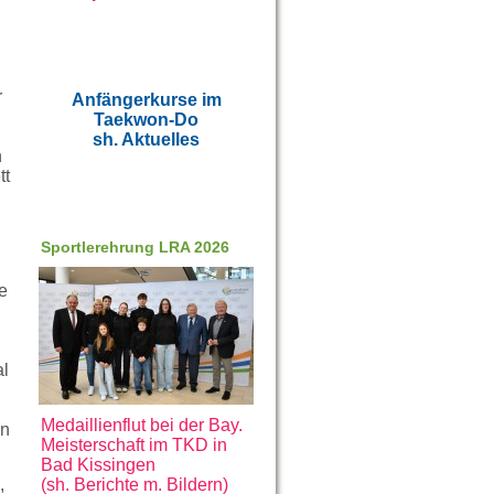
r
Anfängerkurse im
Taekwon-Do
sh. Aktuelles
n
tt
Sportlerehrung LRA 2026
e
al
Medaillienflut bei der Bay.
in
Meisterschaft im TKD in
Bad Kissingen
,
(sh. Berichte m. Bildern)