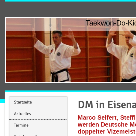
Taekwon-Do-Kic
DM in Eisena
Startseite
Aktuelles
Marco Seifert, Steff
werden Deutsche Me
Termine
doppelter Vizemeist