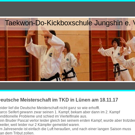
Taekwon-Do-Kickboxschule Jungshin e. 
eutsche Meisterschaft im TKD in Lünen am 18.11.17
eider lief die Deutsche Meisterschaft nicht ganz so wie erhofft.
arco Seifert gewann zwar seinen 1. Kampf, bekam aber dann im 2. Kampf
onditionelle Probleme und schied im Viertelfinale aus.
ein Bruder Pascal verlor leider gleich bei seinem ersten Kampf, wurde aber trotzd
weiter, weil leider nur 2 Kämpfer gemeldet waren.
m Jahresende ist einfach die Luft heraußen, und nach einer langen Saison muss
an dem Tribut zollen.