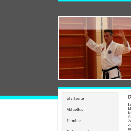
D
Startseite
L
M
Aktuelles
k
S
Termine
Z
A
m