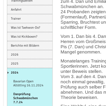
Trainingszeiten
zum 4. Dan und Emilia 
Schwabmünchen an.
Anfahrt
24 Probanden zeigten 
(Formenlauf), Partner
Trainer
Sparring, Bruchtest u
schriftlicher Form.
Was ist Taekwon-Do?
Vom 1. Dan bis 4. Da
Was ist Kickboxen?
Herren vom Großmeiste
Berichte mit Bildern
Pis (7. Dan) und Chris
Mangel genommen.
2026
Monatelanges Training
2025
Sportlerinnen. Jetzt k
unter Beweis stellen.
2024
Vom 3. auf den 4. Dan
Bavarian Open
noch einmal gewaltig
Altötting 16.11.2024
Prüfung auch selber F
abnehmen. Und das m
Danprüfung
Theorie beweisen.
Schwabmünchen
7.7.24