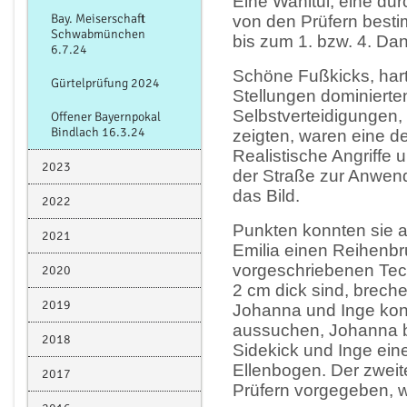
Eine Wahltul, eine du
Bay. Meiserschaft
von den Prüfern best
Schwabmünchen
bis zum 1. bzw. 4. Da
6.7.24
Schöne Fußkicks, har
Gürtelprüfung 2024
Stellungen dominierte
Selbstverteidigungen, 
Offener Bayernpokal
Bindlach 16.3.24
zeigten, waren eine de
Realistische Angriffe 
2023
der Straße zur Anwe
das Bild.
2022
Punkten konnten sie a
2021
Emilia einen Reihenbru
vorgeschriebenen Tech
2020
2 cm dick sind, brech
2019
Johanna und Inge kon
aussuchen, Johanna 
2018
Sidekick und Inge ein
Ellenbogen. Der zweit
2017
Prüfern vorgegeben, w